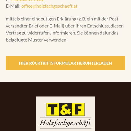
E-Mail:
Service
office@holzfachgeschaeft.at
mittels einer eindeutigen Erklärung (z. B. ein mit der Post
Referenzen
versandter Brief oder E-Mail) über Ihren Entschluss, diesen
Vertrag zu widerrufen, informieren. Sie können dafür das
beigefügte Muster verwenden:
Unser Weg
Kontakt
HIER RÜCKTRITTSFORMULAR HERUNTERLADEN