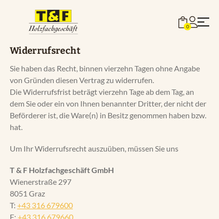
Zum
Inhalt
0
springen
Widerrufsrecht
Sie haben das Recht, binnen vierzehn Tagen ohne Angabe
von Gründen diesen Vertrag zu widerrufen.
Die Widerrufsfrist beträgt vierzehn Tage ab dem Tag, an
Böden
dem Sie oder ein von Ihnen benannter Dritter, der nicht der
Beförderer ist, die Ware(n) in Besitz genommen haben bzw.
hat.
Stiegen
Um Ihr Widerrufsrecht auszuüben, müssen Sie uns
Türen
T & F Holzfachgeschäft GmbH
Wienerstraße 297
8051 Graz
Terrassen
T:
+43 316 679600
F:
+43 316 679660