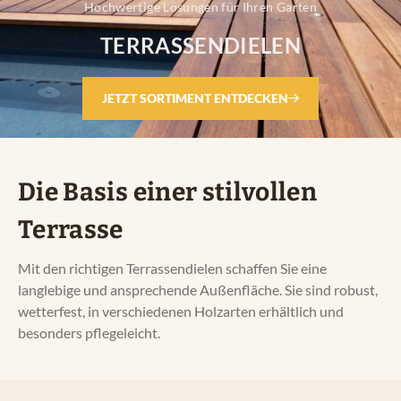
Hochwertige Lösungen für Ihren Garten
Service
TERRASSENDIELEN
Referenzen
JETZT SORTIMENT ENTDECKEN
Unser Weg
Die Basis einer stilvollen
Kontakt
Terrasse
Mit den richtigen Terrassendielen schaffen Sie eine
langlebige und ansprechende Außenfläche. Sie sind robust,
wetterfest, in verschiedenen Holzarten erhältlich und
besonders pflegeleicht.