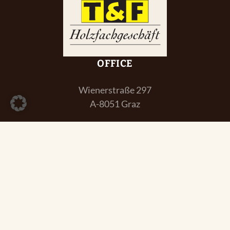
OFFICE
Wienerstraße 297
A-8051 Graz
office@holzfachgeschaeft.at
T: +43 (0) 316 / 67 96 00
F: +43 (0) 316 / 67 96 60
ÖFFNUNGSZEITEN
Mo. – Fr.: 8:00 Uhr – 17:00 Uhr