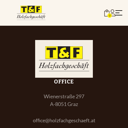
Zum
Inhalt
0
springen
Böden
Stiegen
OFFICE
Wienerstraße 297
Türen
A-8051 Graz
Terrassen
office@holzfachgeschaeft.at