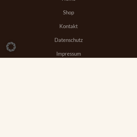
Shop
Kontakt
Datenschutz
Impressum
AGB
Wideruf
© 2026 T&F Holzfachgeschäft Ges.m.b.H. alle Rechte
vorbehalten.